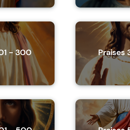
201 - 300
Praises 