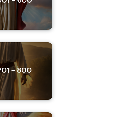
501 - 600
701 - 800