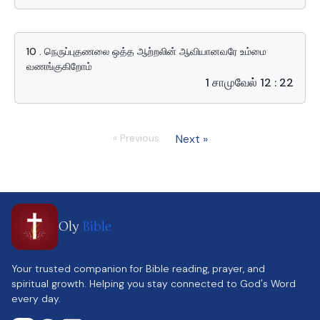
10 . நெருப்புதணலை ஒத்த ஆற்றலின் ஆவியானவரே உம்மை
வணங்குகிறோம்
1 சாமுவேல் 12 : 22
« Previous
Next »
Oly
Bible
Your trusted companion for Bible reading, prayer, and
spiritual growth. Helping you stay connected to God's Word
every day.