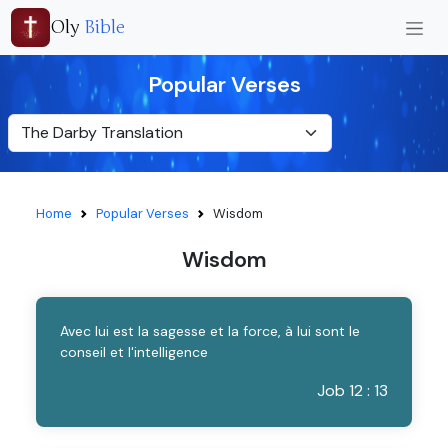
Oly
Bible
Popular Verses
Home
Popular Verses
Wisdom
Wisdom
Avec lui est la sagesse et la force, à lui sont le
conseil et l'intelligence
Job 12 : 13