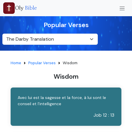
Oly
Bible
Popular Verses
Home
Popular Verses
Wisdom
Wisdom
Avec lui est la sagesse et la force, à lui sont le
conseil et l'intelligence
Job 12 : 13