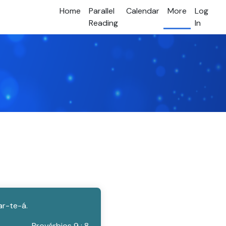
Home
Parallel
Calendar
More
Log
Reading
In
ar-te-á.
Provérbios 9 : 8