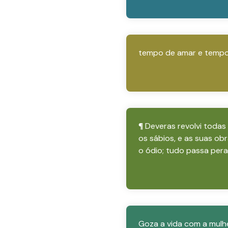
tempo de amar e tempo 
¶ Deveras revolvi todas
os sábios, e as suas 
o ódio; tudo passa pera
Goza a vida com a mulhe