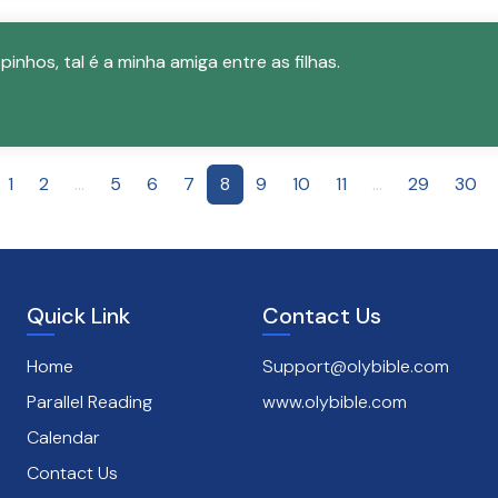
spinhos, tal é a minha amiga entre as filhas.
1
2
...
5
6
7
8
9
10
11
...
29
30
Quick Link
Contact Us
Home
Support@olybible.com
Parallel Reading
www.olybible.com
Calendar
Contact Us