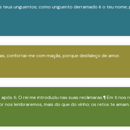
s teus unguentos; como unguento derramado é o teu nome; po
s, confortai-me com maçãs, porque desfaleço de amor.
após ti. O rei me introduziu nas suas recâmaras.¶ Em ti nos 
or nos lembraremos, mais do que do vinho; os retos te amam.