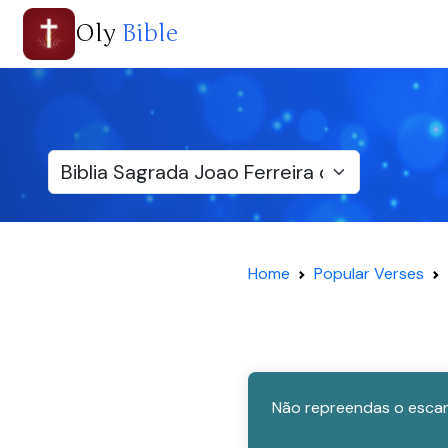
Oly
Bible
Home
Popular Verses
Não repreendas o escar