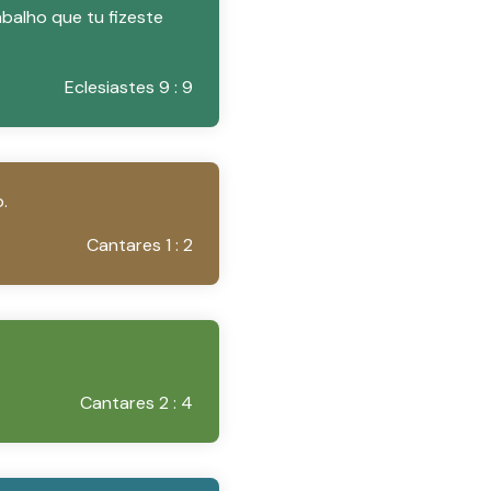
abalho que tu fizeste
Eclesiastes 9 : 9
.
Cantares 1 : 2
Cantares 2 : 4