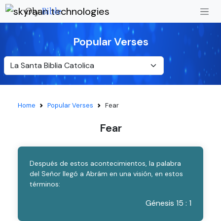
Oly
Bible
Popular Verses
Home
Popular Verses
Fear
Fear
Después de estos acontecimientos, la palabra
del Señor llegó a Abrám en una visión, en estos
términos:
Génesis 15 : 1