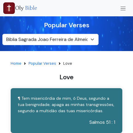
Oly
Bible
Popular Verses
Home
Popular Verses
Love
Love
¶ Tem misericórdia de mim, ó Deus, segundo a
tua benignidade; apaga as minhas transgressões,
segundo a multidão das tuas misericórdias.
Salmos 51 : 1