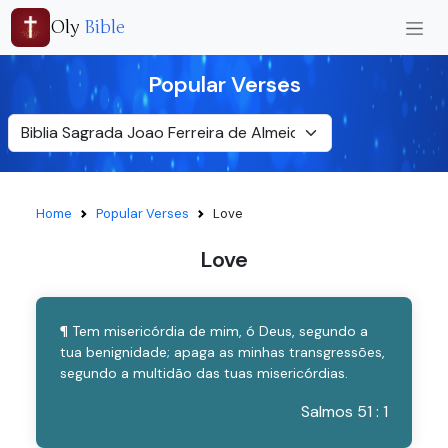
Oly
Bible
Popular Verses
Home
Popular Verses
Love
Love
¶ Tem misericórdia de mim, ó Deus, segundo a
tua benignidade; apaga as minhas transgressões,
segundo a multidão das tuas misericórdias.
Salmos 51 : 1