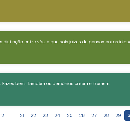
s distinção entre vós, e que sois juízes de pensamentos iníq
s. Fazes bem. Também os demônios crêem e tremem.
2
...
21
22
23
24
25
26
27
28
29