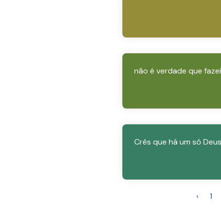
não é verdade que fazei
Crês que há um só Deu
‹
1