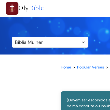
Oly
Bible
Home
Popular Verses
(Devem ser escolhidos e
de má conduta ou insub