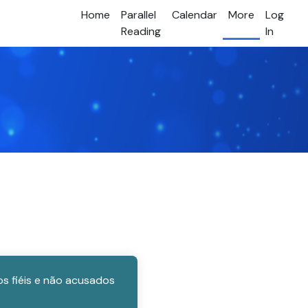
Home
Parallel
Calendar
More
Log
Reading
In
os fiéis e não acusados