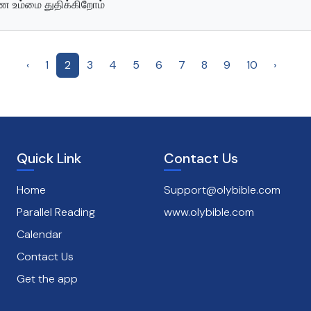
ே உம்மை துதிக்கிறோம்
‹
1
2
3
4
5
6
7
8
9
10
›
Quick Link
Contact Us
Home
Support@olybible.com
Parallel Reading
www.olybible.com
Calendar
Contact Us
Get the app